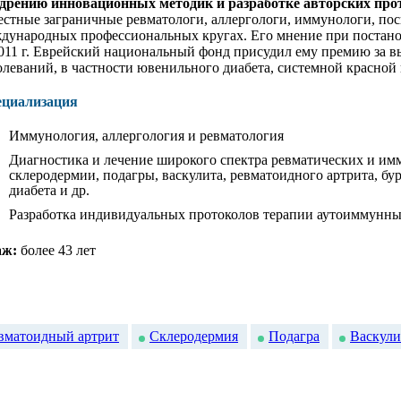
дрению инновационных методик и разработке авторских про
естные заграничные ревматологи, аллергологи, иммунологи, по
дународных профессиональных кругах. Его мнение при постано
011 г. Еврейский национальный фонд присудил ему премию за 
олеваний, в частности ювенильного диабета, системной красной
ециализация
Иммунология, аллергология и ревматология
Диагностика и лечение широкого спектра ревматических и им
склеродермии, подагры, васкулита, ревматоидного артрита, бу
диабета и др.
Разработка индивидуальных протоколов терапии аутоиммунны
аж:
более 43 лет
вматоидный артрит
Склеродермия
Подагра
Васкули