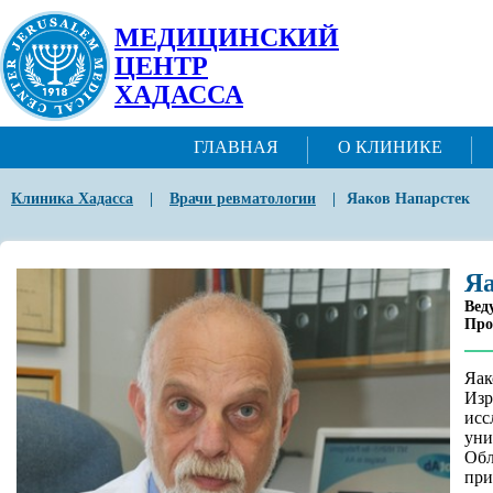
МЕДИЦИНСКИЙ
ЦЕНТР
ХАДАССА
ГЛАВНАЯ
О КЛИНИКЕ
Клиника Хадасса
|
Врачи ревматологии
|
Яаков Напарстек
Яа
Вед
Про
Яак
Изр
исс
уни
Обл
при