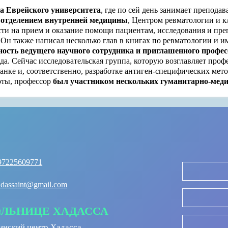
а Еврейского университета
, где по сей день занимает препода
 отделением внутренней медицины
, Центром ревматологии и 
сти на прием и оказание помощи пациентам, исследования и пре
. Он также написал несколько глав в книгах по ревматологии и 
ость ведущего научного сотрудника и приглашенного профес
а. Сейчас исследовательская группа, которую возглавляет проф
нке и, соответственно, разработке антиген-специфических мето
оты, профессор
был участником нескольких гуманитарно-мед
97225609771
adassaint@gmail.com
ОЛЬНИЦЕ ХАДАССА
нский центр Хадасса