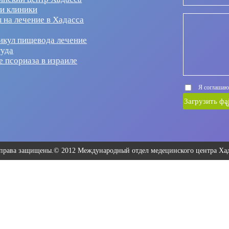
и клиники
 на лечение в Хадасса
икул пищевода лечение
гуда
е псориаза в израиле
Я соглашаю
Загрузить фа
 права защищены.© 2012 Международный отдел медецинского центра Хад