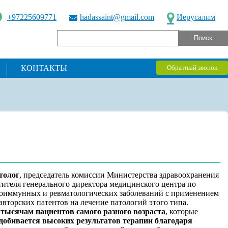
+97225609771
hadassaint@gmail.com
Иерусалим
КОНТАКТЫ
Обратный звонок
толог
, председатель комиссии Министерства здравоохранения
тителя генерального директора медицинского центра по
утоиммунных и ревматологических заболеваний с применением
авторских патентов на лечение патологий этого типа.
 тысячам пациентов самого разного возраста
, которые
добивается высоких результатов терапии благодаря