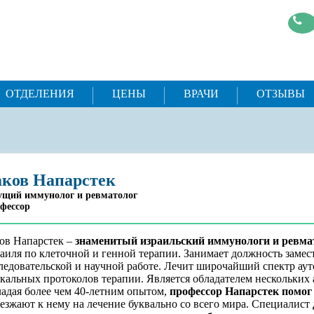
ОТДЕЛЕНИЯ
ЦЕНЫ
ВРАЧИ
ОТЗЫВЫ
ков Напарстек
ущий иммунолог и ревматолог
фессор
ов Напарстек –
знаменитый израильский иммунологи и ревма
аиля по клеточной и генной терапии. Занимает должность замес
ледовательской и научной работе. Лечит широчайший спектр а
кальных протоколов терапии. Является обладателем нескольких 
адая более чем 40-летним опытом,
профессор Напарстек помог
езжают к нему на лечение буквально со всего мира. Специалист