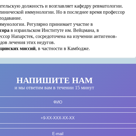
вательскую должность и возглавляет кафедру ревматологии.
клинической иммунологии. Но в последнее время профессор
подавание.
иммунологии. Регулярно принимает участие в
сора
в израильском Институте им. Вейцмана, в
ессор Напарстек, сосредоточена на изучении антигенов-
дов лечения этих недугов.
ицинских миссий
, в частности в Камбодже.
НАПИШИТЕ НАМ
и мы ответим вам в течении 15 минут