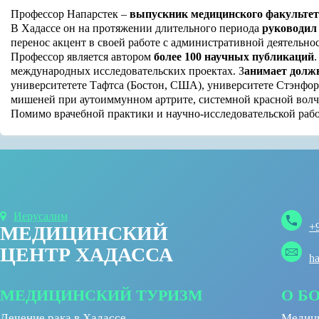
Профессор Напарстек –
выпускник медицинского факультет
В Хадассе он на протяжении длительного периода
руководил
перенос акцент в своей работе с административной деятельно
Профессор является автором
более 100 научных публикаций
международных исследовательских проектах. З
анимает должн
университетете Тафтса (Бостон, США), университете Стэнфорд
мишеней при аутоиммунном артрите, системной красной волча
Помимо врачебной практики и научно-исследовательской раб
Иерусалим
+
МЕДИЦИНСКИЙ
ЦЕНТР ХАДАССА
h
МЕДИЦИНСКИЙ ТУРИЗМ
О Б
Лечение рака в Хадассе
Медици