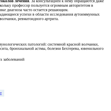
токолов лечения
. За консультацией к нему обращаются даже
скольку профессор пользуется огромным авторитетом в
вке диагноза часто остается решающим.
выдающиеся успехи в области исследования аутоиммунных
 волчанки, ревматоидного артрита.
мунологических патологий: системной красной волчанки,
рсита, бронхиальной астмы, болезни Бехтерева, ювенильного
х заболеваний
т