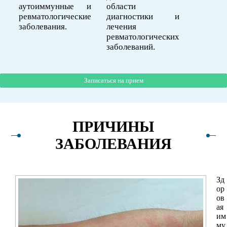
аутоиммунные и
области
ревматологические
диагностики и
заболевания.
лечения
ревматологических
заболеваний.
Записаться на прием
Записаться на прием
Записаться на прием
ПРИЧИНЫ
ЗАБОЛЕВАНИЯ
Зд
ор
ов
ая
им
му