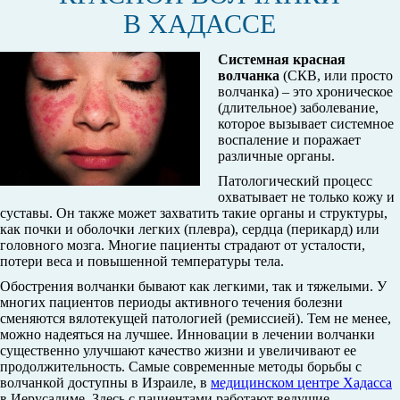
В ХАДАССЕ
Системная красная
волчанка
(СКВ, или просто
волчанка) – это хроническое
(длительное) заболевание,
которое вызывает системное
воспаление и поражает
различные органы.
Патологический процесс
охватывает не только кожу и
суставы. Он также может захватить такие органы и структуры,
как почки и оболочки легких (плевра), сердца (перикард) или
головного мозга. Многие пациенты страдают от усталости,
потери веса и повышенной температуры тела.
Обострения волчанки бывают как легкими, так и тяжелыми. У
многих пациентов периоды активного течения болезни
сменяются вялотекущей патологией (ремиссией). Тем не менее,
можно надеяться на лучшее. Инновации в лечении волчанки
существенно улучшают качество жизни и увеличивают ее
продолжительность. Самые современные методы борьбы с
волчанкой доступны в Израиле, в
медицинском центре Хадасса
в Иерусалиме. Здесь с пациентами работают ведущие