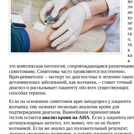
во
лч
ан
ку
не
ле
гк
о,
та
к
ка
к
это комплексная патология, сопровождающаяся различными
симптомами. Симптомы часто проявляются постепенно.
Врач-ревматолог – эксперт по диагностике и лечению таких
аутоиммунных заболеваний, как волчанка, – ставит точный
диагноз и рассказывает пациенту обо всех существующих
способах терапии.
Если на основании симптомов врач заподозрил у пациента
волчанку, ему назначат несколько анализов крови для
подтверждения диагноза. Важнейшим скрининговым
тестом остается
анализ крови на АНА
. Если у пациента нет
антинуклеарных антител, это значит, что он не болеет
волчанкой. Если же анализ дал положительный результат,
диагноз «волчанка» возможен, и потому пациенту назначат