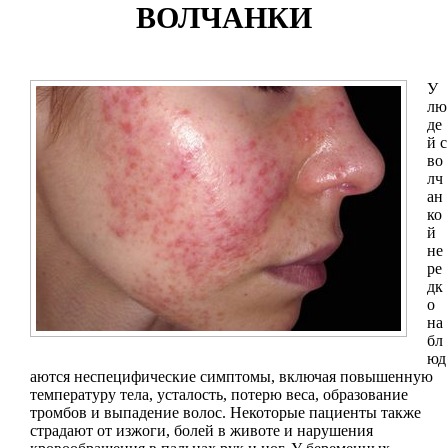
ВОЛЧАНКИ
У
лю
де
й с
во
лч
ан
ко
й
не
ре
дк
о
на
бл
юд
аются неспецифические симптомы, включая повышенную
температуру тела, усталость, потерю веса, образование
тромбов и выпадение волос. Некоторые пациенты также
страдают от изжоги, болей в животе и нарушения