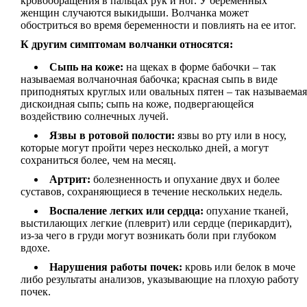
кровообращения в пальцах рук и ног. У беременных
женщин случаются выкидыши. Волчанка может
обостриться во время беременности и повлиять на ее итог.
К другим симптомам волчанки относятся:
Сыпь на коже:
на щеках в форме бабочки – так
называемая волчаночная бабочка; красная сыпь в виде
приподнятых круглых или овальных пятен – так называемая
дискоидная сыпь; сыпь на коже, подвергающейся
воздействию солнечных лучей.
Язвы в ротовой полости:
язвы во рту или в носу,
которые могут пройти через несколько дней, а могут
сохраниться более, чем на месяц.
Артрит:
болезненность и опухание двух и более
суставов, сохраняющиеся в течение нескольких недель.
Воспаление легких или сердца:
опухание тканей,
выстилающих легкие (плеврит) или сердце (перикардит),
из-за чего в груди могут возникать боли при глубоком
вдохе.
Нарушения работы почек:
кровь или белок в моче
либо результаты анализов, указывающие на плохую работу
почек.