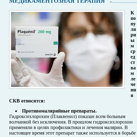
МЕДИКАМЕНТОЗНАЯ ТЕРАПИЯ
К
по
пу
ля
рн
ы
м
ср
ед
ст
ва
м
ле
че
ни
я
СКВ относятся:
Противомалярийные препараты.
Гидроксихлорохин (Плаквенил) показан всем больным
волчанкой без исключения. В прошлом гидроксихлорохин
применяли в целях профилактики и лечения малярии. В
настоящее время этот препарат также используется в борьбе