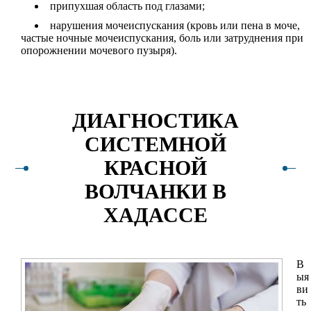
припухшая область под глазами;
нарушения мочеиспускания (кровь или пена в моче,
частые ночные мочеиспускания, боль или затруднения при
опорожнении мочевого пузыря).
ДИАГНОСТИКА
СИСТЕМНОЙ
КРАСНОЙ
ВОЛЧАНКИ В
ХАДАССЕ
В
ыя
ви
ть