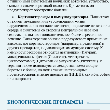
с типичными симптомами волчанки: артритом, усталостью,
сыпью и язвами в ротовой полости. Кроме того, он
предупреждает обострение болезни.
Кортикостероиды и иммуносупрессоры.
Пациентам
с такими тяжелыми или угрожающими жизни
нарушениями, как воспаление почек, поражение легких или
сердца и симптомы со стороны центральной нервной
системы, назначают дополнительное, более агрессивное
лечение. Такая терапия обычно подразумевает применение
высоких доз кортикостероидов (например, преднизона) и
других препаратов, подавляющих иммунную систему. К
иммуносупрессорам относятся азатиоприн (Имуран),
микофенолата мофетил (Селлсепт), метотрексат,
циклофосфамид (Цитоксан) и ритуксимаб (Ритуксан). В
терапии также используются лекарства, помогающие
бороться с болью, включая такие нестероидные
противовоспалительные препараты (НПВП), как ибупрофен
или напроксен.
БИОЛОГИЧЕСКИЕ ПРЕПАРАТЫ