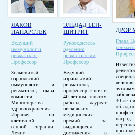
ЯАКОВ
ЭЛЬДАД БЕН-
ДРОР 
НАПАРСТЕК
ШИТРИТ
Глава Ц
Ведущий
Руководитель
ревмато
иммунолог и
оделения
Профес
ревматолог
ревматологии
Профессор
Профессор
Известн
ревматол
Знаменитый
Ведущий
специал
израильский
израильский
лечения
иммунологи и
ревматолог,
аутоим
ревматолог, глава
профессор с почти
заболев
комиссии
40-летним опытом
30-лет
Министерства
работы, лауреат
облад
здравоохранения
нескольких
професс
Израиля по
медицинских
наград
клеточной и
премий за
персона
генной терапии.
выдающиеся
протоко
Лечит
достижения в