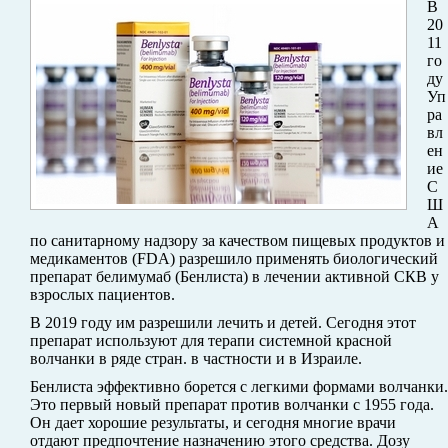
В
20
11
го
ду
Уп
ра
вл
ен
ие
С
Ш
А
по санитарному надзору за качеством пищевых продуктов и
медикаментов (FDA) разрешило применять биологический
препарат белимумаб (Бенлиста) в лечении активной СКВ у
взрослых пациентов.
В 2019 году им разрешили лечить и детей. Сегодня этот
препарат используют для терапи системной красной
волчанки в ряде стран. в частности и в Израиле.
Бенлиста эффективно борется с легкими формами волчанки.
Это первый новый препарат против волчанки с 1955 года.
Он дает хорошие результаты, и сегодня многие врачи
отдают предпочтение назначению этого средства. Дозу