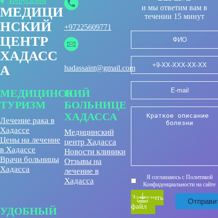
Иерусалим
и мы ответим вам в
МЕДИЦИ
течении 15 минут
НСКИЙ
+97225609771
ЦЕНТР
ХАДАСС
А
hadassaint@gmail.com
МЕДИЦИНСКИЙ
О
ТУРИЗМ
БОЛЬНИЦЕ
ХАДАССА
Лечение рака в
Хадассе
Медицинский
Цены на лечение
центр Хадасса
в Хадассе
Новости клиники
Врачи больницы
Отзывы на
Хадасса
лечение в
Я соглашаюсь с Политикой
Хадасса
Конфиденциальности на сайте
Загрузить
файл
УДОБНЫЙ