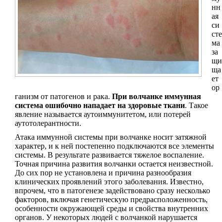
нн
ая
си
сте
ма
за
щи
ща
ет
ор
ганизм от патогенов и рака.
При волчанке иммунная
система ошибочно нападает на здоровые ткани
. Такое
явление называется аутоиммунитетом, или потерей
аутотолерантности.
Атака иммунной системы при волчанке носит затяжной
характер, и к ней постепенно подключаются все элементы
системы. В результате развивается тяжелое воспаление.
Точная причина развития волчанки остается неизвестной.
До сих пор не установлена и причина разнообразия
клинических проявлений этого заболевания. Известно,
впрочем, что в патогенезе задействовано сразу несколько
факторов, включая генетическую предрасположенность,
особенности окружающей среды и свойства внутренних
органов. У некоторых людей с волчанкой нарушается