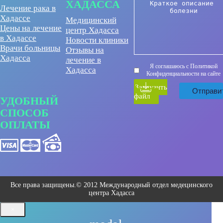
ХАДАССА
Лечение рака в
Хадассе
Медицинский
Цены на лечение
центр Хадасса
в Хадассе
Новости клиники
Врачи больницы
Отзывы на
Хадасса
лечение в
Я соглашаюсь с Политикой
Хадасса
Конфиденциальности на сайте
Загрузить
файл
УДОБНЫЙ
СПОСОБ
ОПЛАТЫ
Все права защищены.© 2012 Международный отдел медецинского
центра Хадасса
×