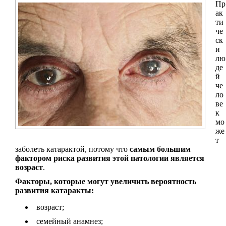
Пр
ак
ти
че
ск
и
лю
де
й
че
ло
ве
к
мо
же
т
заболеть катарактой, потому что
самым большим
фактором риска развития этой патологии является
возраст
.
Факторы, которые могут увеличить вероятность
развития катаракты:
возраст;
семейный анамнез;