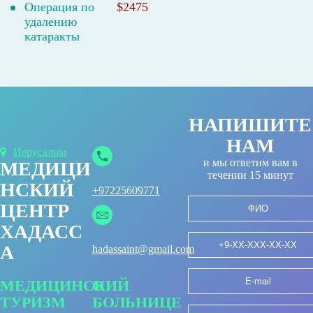
Операция по
$2475
удалению
катаракты
НАПИШИТЕ
НАМ
Иерусалим
и мы ответим вам в
МЕДИЦИ
течении 15 минут
НСКИЙ
+97225609771
ЦЕНТР
ХАДАСС
А
hadassaint@gmail.com
МЕДИЦИНСКИЙ
О
ТУРИЗМ
БОЛЬНИЦЕ