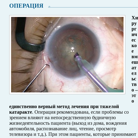
ОПЕРАЦИЯ
Хи
ру
рг
ич
ес
ко
е
вм
еш
ат
ел
ьс
тв
о –
эт
о
единственно верный метод лечения при тяжелой
катаракте
. Операция рекомендована, если проблемы со
зрением влияют на непосредственную будничную
жизнедеятельность пациента (выход из дома, вождения
автомобиля, распознавание лиц, чтение, просмотр
телевизора и т.д.). При этом пациенты, которые принимают