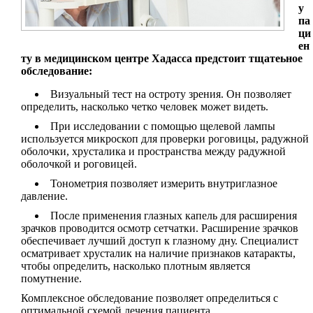
у
па
ци
ен
ту в медицинском центре Хадасса предстоит тщатеьное
обследование:
Визуальный тест на остроту зрения. Он позволяет
определить, насколько четко человек может видеть.
При исследовании с помощью щелевой лампы
используется микроскоп для проверки роговицы, радужной
оболочки, хрусталика и пространства между радужной
оболочкой и роговицей.
Тонометрия позволяет измерить внутриглазное
давление.
После применения глазных капель для расширения
зрачков проводится осмотр сетчатки. Расширение зрачков
обеспечивает лучший доступ к глазному дну. Специалист
осматривает хрусталик на наличие признаков катаракты,
чтобы определить, насколько плотным является
помутнение.
Комплексное обследование позволяет определиться с
оптимальной схемой лечения пациента.