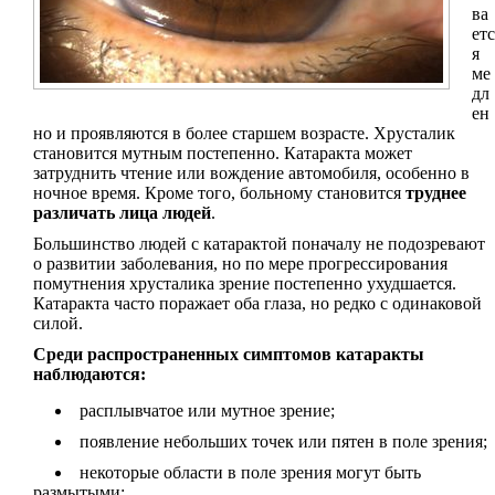
ва
етс
я
ме
дл
ен
но и проявляются в более старшем возрасте. Хрусталик
становится мутным постепенно. Катаракта может
затруднить чтение или вождение автомобиля, особенно в
ночное время. Кроме того, больному становится
труднее
различать лица людей
.
Большинство людей с катарактой поначалу не подозревают
о развитии заболевания, но по мере прогрессирования
помутнения хрусталика зрение постепенно ухудшается.
Катаракта часто поражает оба глаза, но редко с одинаковой
силой.
Среди распространенных симптомов катаракты
наблюдаются:
расплывчатое или мутное зрение;
появление небольших точек или пятен в поле зрения;
некоторые области в поле зрения могут быть
размытыми;