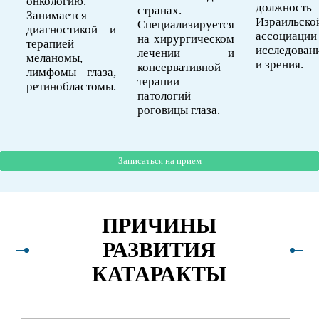
онкологию.
должность
странах.
Занимается
Израильско
Специализируется
диагностикой и
ассоциации
на хирургическом
терапией
исследовани
лечении и
меланомы,
и зрения.
консервативной
лимфомы глаза,
терапии
ретинобластомы.
патологий
роговицы глаза.
Записаться на прием
Записаться на прием
Записаться на прием
Записаться на прием
Записаться на прием
Записаться на прием
ПРИЧИНЫ
РАЗВИТИЯ
КАТАРАКТЫ