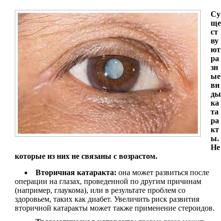
Су
ще
ст
ву
ют
ра
зн
ые
ви
ды
ка
та
ра
кт
ы.
Не
которые из них не связаны с возрастом.
Вторичная катаракта:
она может развиться после
операции на глазах, проведенной по другим причинам
(например, глаукома), или в результате проблем со
здоровьем, таких как диабет. Увеличить риск развития
вторичной катаракты может также применение стероидов.