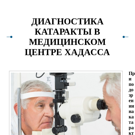
ДИАГНОСТИКА
КАТАРАКТЫ В
МЕДИЦИНСКОМ
ЦЕНТРЕ ХАДАССА
Пр
и
по
до
зр
ен
ии
на
ка
та
ра
кт