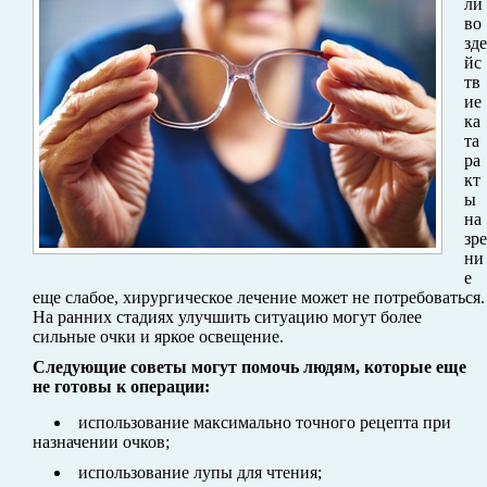
ли
во
зде
йс
тв
ие
ка
та
ра
кт
ы
на
зре
ни
е
еще слабое, хирургическое лечение может не потребоваться.
На ранних стадиях улучшить ситуацию могут более
сильные очки и яркое освещение.
Следующие советы могут помочь людям, которые еще
не готовы к операции:
использование максимально точного рецепта при
назначении очков;
использование лупы для чтения;