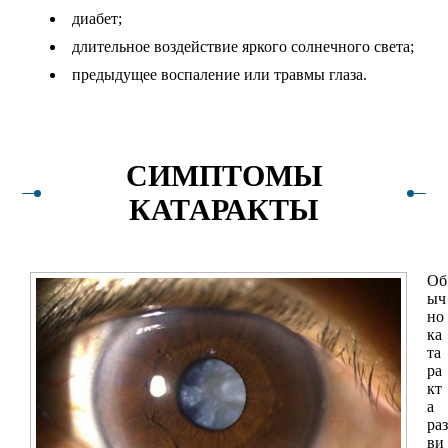
диабет;
длительное воздействие яркого солнечного света;
предыдущее воспаление или травмы глаза.
СИМПТОМЫ
КАТАРАКТЫ
Об
ыч
но
ка
та
ра
кт
а
раз
ви