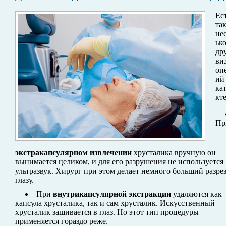
Ес
та
не
ьк
др
ви
оп
ий
ка
кте
Пр
экстракапсулярном извлечении
хрусталика вручную он
вынимается целиком, и для его разрушения не используется
ультразвук. Хирург при этом делает немного больший разрез
глазу.
При
внутрикапсулярной экстракции
удаляются как
капсула хрусталика, так и сам хрусталик. Искусственный
хрусталик зашивается в глаз. Но этот тип процедуры
применяется гораздо реже.