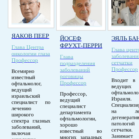
ЯАКОВ ПЕЕР
ЙОСЕФ
ЭЯЛЬ БА
ФРУХТ-ПЕРРИ
Глава Центра
Глава цент
онкологии глаза
заболевани
Глава
Профессор
сетчатки
подразделения
Профессор
заболеваний
Всемирно
роговицы
известный
Входит в 
Профессор
офтальмолог,
ведущих
ведущий
офтальмоло
Профессор,
израильский
Израиля.
ведущий
специалист по
Специализи
специалист
лечению
на леч
департамента
широкого
дегенерати
офтальмологии,
спектра глазных
патологий
хорошо
заболеваний,
сетчатки.
известный во
включая
Занимает
многих западных