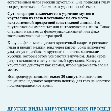
естественный человеческий хрусталик. Она позволяет глазу
сосредоточиться на ближних и удаленных объектах.
Суть операции заключается в удалении мутного
хрусталика из глаза и установке на его место
искусственной прозрачной пластиковой линзы
. Это
внутриглазной имплантат или интраокулярная линза. Такая
операция называется факоэмульсификацией или фако-
экстракапсулярной экстракцией.
Хирург-офтальмолог делает крошечный надрез в роговице
глаза и вводит мелкий зонд через разрез. Зонд использует
ультразвук и разбивает хрусталик на очень маленькие
кусочки, которые затем убираются вакуумом. Затем через
разрез вставляется искусственный хрусталик. Капсула
хрусталика действует как карман, чтобы удерживать его на
месте.
Вся процедура занимает
около 30 минут
. Большинство
пациентов надевают защитную повязку для глаз на короткое
послеоперационное время.
ДРУГИЕ ВИДЫ ХИРУРГИЧЕСКИХ ПРОЦЕД