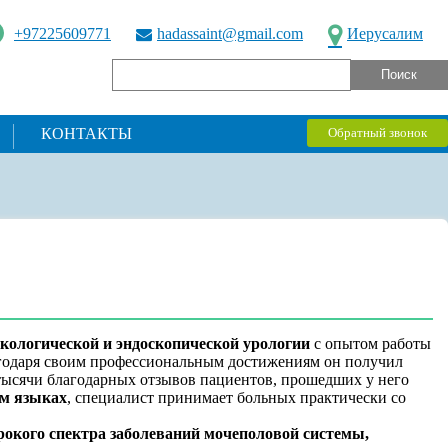
+97225609771
hadassaint@gmail.com
Иерусалим
КОНТАКТЫ
Обратный звонок
нкологической и эндоскопической урологии
с опытом работы
агодаря своим профессиональным достижениям он получил
и тысячи благодарных отзывов пациентов, прошедших у него
ом языках
, специалист принимает больных практически со
рокого спектра заболеваний мочеполовой системы,