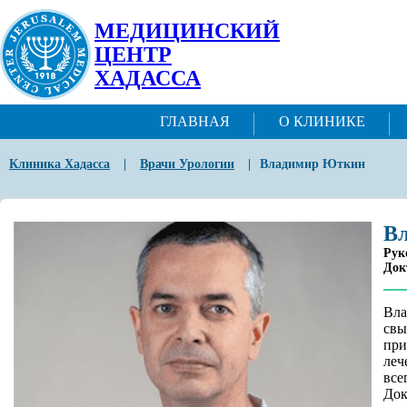
МЕДИЦИНСКИЙ
ЦЕНТР
ХАДАССА
ГЛАВНАЯ
О КЛИНИКЕ
Клиника Хадасса
|
Врачи Урологии
|
Владимир Юткин
В
Рук
Док
Вл
свы
при
леч
все
До