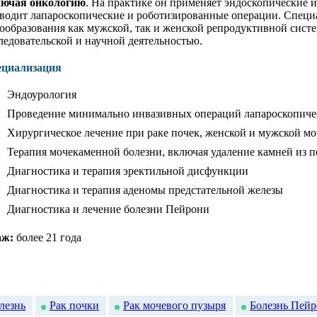
лючая онкологию
. На практике он применяет эндоскопические 
водит лапароскопические и роботизированные операции. Специ
ообразования как мужской, так и женской репродуктивной сис
ледовательской и научной деятельностью.
ециализация
Эндоурология
Проведение минимально инвазивных операций лапароскопиче
Хирургическое лечение при раке почек, женской и мужской м
Терапия мочекаменной болезни, включая удаление камней из п
Диагностика и терапия эректильной дисфункции
Диагностика и терапия аденомы предстательной железы
Диагностика и лечение болезни Пейрони
аж:
более 21 года
лезнь
Рак почки
Рак мочевого пузыря
Болезнь Пей