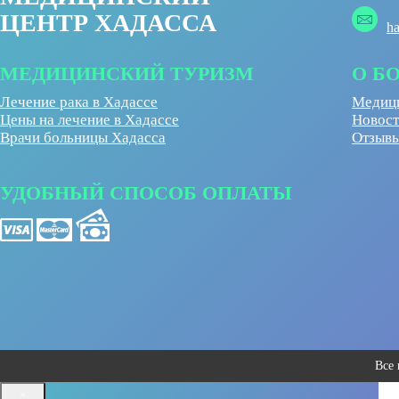
ЦЕНТР ХАДАССА
h
МЕДИЦИНСКИЙ ТУРИЗМ
О Б
Лечение рака в Хадассе
Медици
Цены на лечение в Хадассе
Новост
Врачи больницы Хадасса
Отзывы
УДОБНЫЙ СПОСОБ ОПЛАТЫ
Все
×