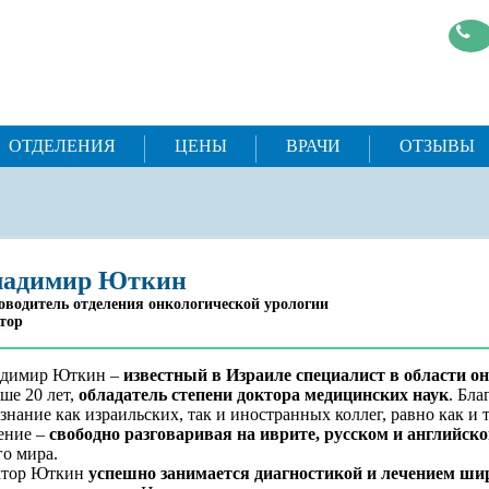
ОТДЕЛЕНИЯ
ЦЕНЫ
ВРАЧИ
ОТЗЫВЫ
ладимир Юткин
оводитель отделения онкологической урологии
тор
адимир Юткин –
известный в Израиле специалист в области о
ше 20 лет,
обладатель степени доктора медицинских наук
. Бл
знание как израильских, так и иностранных коллег, равно как 
ение –
свободно разговаривая на иврите, русском и английск
го мира.
ктор Юткин
успешно занимается диагностикой и лечением ши