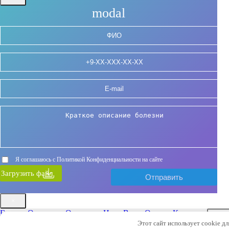
modal
Я соглашаюсь с Политикой Конфиденциальности на сайте
Загрузить файл
×
Главная
О клинике
Отделения
Цены
Врачи
Отзывы
Контакты
×
Этот сайт использует cookie д
Найти: