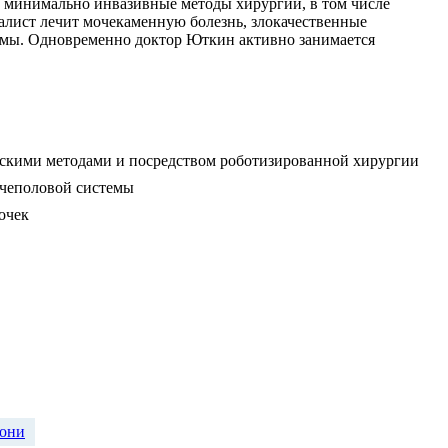
и минимально инвазивные методы хирургии, в том числе
алист лечит мочекаменную болезнь, злокачественные
темы. Одновременно доктор Юткин активно занимается
скими методами и посредством роботизированной хирургии
очеполовой системы
очек
рони