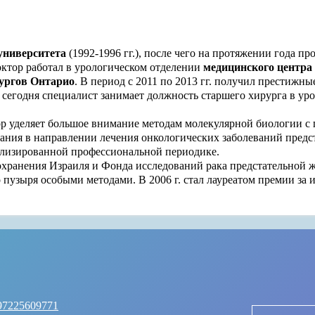
университета
(1992-1996 гг.), после чего на протяжении года п
доктор работал в урологическом отделении
медицинского центра
рургов Онтарио
. В период с 2011 по 2013 гг. получил престижн
а сегодня специалист занимает должность старшего хирурга в ур
ор уделяет большое внимание методам молекулярной биологии с
ния в направлении лечения онкологических заболеваний предст
ализированной профессиональной периодике.
хранения Израиля и Фонда исследований рака предстательной ж
 пузыря особыми методами. В 2006 г. стал лауреатом премии за
97225609771