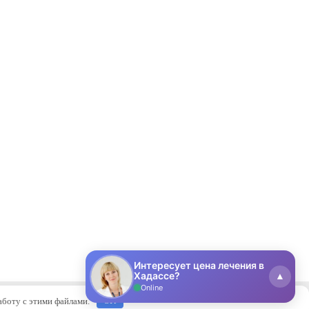
Интересует цена лечения в
Хадассе?
Online
работу с этими файлами.
OK