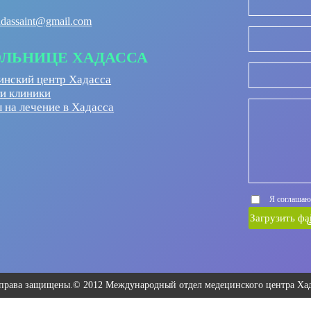
adassaint@gmail.com
ОЛЬНИЦЕ ХАДАССА
нский центр Хадасса
и клиники
 на лечение в Хадасса
Я соглашаю
Загрузить фа
 права защищены.© 2012 Международный отдел медецинского центра Хад