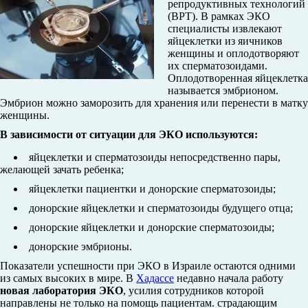
репродуктивных технологий
(ВРТ). В рамках ЭКО
специалисты извлекают
яйцеклетки из яичников
женщины и оплодотворяют
их сперматозоидами.
Оплодотворенная яйцеклетка
называется эмбрионом.
Эмбрион можно заморозить для хранения или перенести в матку
женщины.
В зависимости от ситуации для ЭКО используются:
яйцеклетки и сперматозоиды непосредственно пары,
желающей зачать ребенка;
яйцеклетки пациентки и донорские сперматозоиды;
донорские яйцеклетки и сперматозоиды будущего отца;
донорские яйцеклетки и донорские сперматозоиды;
донорские эмбрионы.
Показатели успешности при ЭКО в Израиле остаются одними
из самых высоких в мире. В
Хадассе
недавно начала работу
новая лаборатория ЭКО
, усилия сотрудников которой
направлены не только на помощь пациентам. страдающим