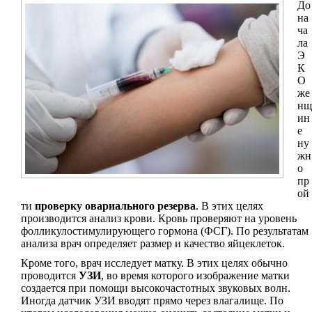
До
на
ча
ла
Э
К
О
же
нщ
ин
е
ну
жн
о
пр
ой
ти
проверку овариального резерва
. В этих целях
производится анализ крови. Кровь проверяют на уровень
фолликулостимулирующего гормона (ФСГ). По результатам
анализа врач определяет размер и качество яйцеклеток.
Кроме того, врач исследует матку. В этих целях обычно
проводится
УЗИ
, во время которого изображение матки
создается при помощи высокочастотных звуковых волн.
Иногда датчик УЗИ вводят прямо через влагалище. По