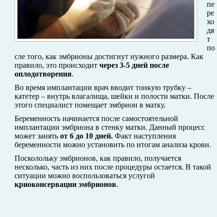
пе
ре
хо
дя
т
по
сле того, как эмбрионы достигнут нужного размера. Как
правило, это происходит
через 3-5 дней после
оплодотворения
.
Во время имплантации врач вводит тонкую трубку –
катетер – внутрь влагалища, шейки и полости матки. После
этого специалист помещает эмбрион в матку.
Беременность начинается после самостоятельной
имплантации эмбриона в стенку матки. Данный процесс
может занять
от 6 до 10 дней.
Факт наступления
беременности можно установить по итогам анализа крови.
Посколольку эмбрионов, как правило, получается
несколько, часть из них после процедуры остается. В такой
ситуации можно воспользоваться услугой
криоконсервации эмбрионов
.