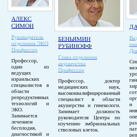
АЛЕКС
СИМОН
Д
Руководитель
Ве
БЕНЬЯМИН
отделения ЭКО
ги
РУБИНОФФ
Профессор
До
Глава отделения
Профессор,
Сп
акушерства
один из
ме
Профессор
ведущих
ур
израильских
ги
Профессор, доктор
специалистов в
хи
медицинских наук,
области
со
высококвалифицированный
репродуктивных
ор
специалист в области
технологий и
и
акушерства и гинекологи.
ЭКО.
ин
Занимает должность
Занимается
о
руководителя Центра по
лечением
ра
изучению эмбриональных
бесплодия,
па
стволовых клеток.
диагностикой и
ре