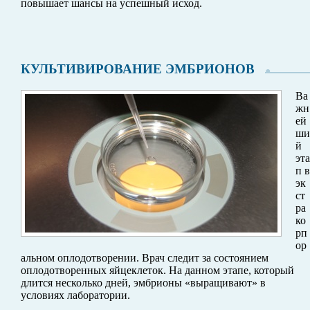
повышает шансы на успешный исход.
КУЛЬТИВИРОВАНИЕ ЭМБРИОНОВ
Ва
жн
ей
ши
й
эта
п в
эк
ст
ра
ко
рп
ор
альном оплодотворении. Врач следит за состоянием
оплодотворенных яйцеклеток. На данном этапе, который
длится несколько дней, эмбрионы «выращивают» в
условиях лаборатории.