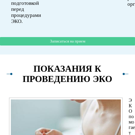
подготовкой
орг
перед
процедурами
ЭКО.
Записаться на прием
Записаться на прием
Записаться на прием
ПОКАЗАНИЯ К
ПРОВЕДЕНИЮ ЭКО
Э
К
О
по
мо
гае
т