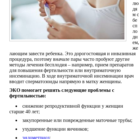
лю
дя
м с
бе
сп
ло
ди
ем,
же
лающим завести ребенка. Это дорогостоящая и инвазивная
процедура, поэтому вначале пары часто пробуют другие
методы лечения бесплодия – например, прием препаратов
для повышения фертильности или внутриматочную
инсеминацию. В ходе внутриматочной инсеминации врач
вводит сперматозоиды напрямую в матку женщины.
ЭКО помогает решить следующие проблемы с
фертильностью:
снижение репродуктивной функции у женщин
старше 40 лет;
закупоренные или поврежденные маточные трубы;
ухудшение функции яичников;
эндометриоз
;