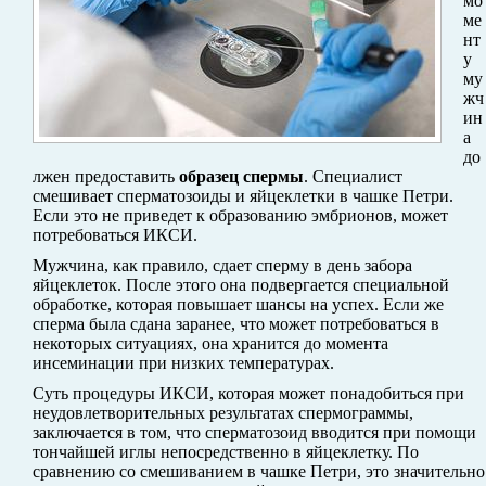
мо
ме
нт
у
му
жч
ин
а
до
лжен предоставить
образец спермы
. Специалист
смешивает сперматозоиды и яйцеклетки в чашке Петри.
Если это не приведет к образованию эмбрионов, может
потребоваться ИКСИ.
Мужчина, как правило, сдает сперму в день забора
яйцеклеток. После этого она подвергается специальной
обработке, которая повышает шансы на успех. Если же
сперма была сдана заранее, что может потребоваться в
некоторых ситуациях, она хранится до момента
инсеминации при низких температурах.
Суть процедуры ИКСИ, которая может понадобиться при
неудовлетворительных результатах спермограммы,
заключается в том, что сперматозоид вводится при помощи
тончайшей иглы непосредственно в яйцеклетку. По
сравнению со смешиванием в чашке Петри, это значительно