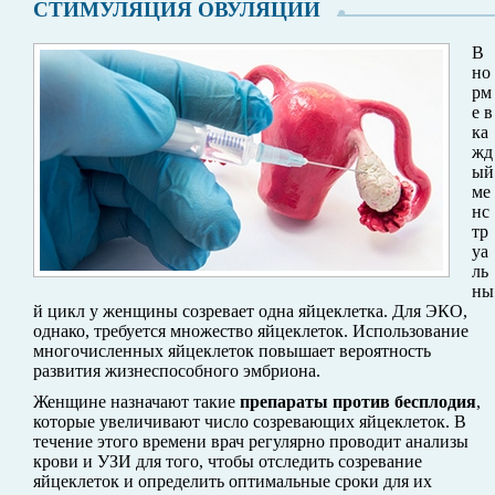
СТИМУЛЯЦИЯ ОВУЛЯЦИИ
В
но
рм
е в
ка
жд
ый
ме
нс
тр
уа
ль
ны
й цикл у женщины созревает одна яйцеклетка. Для ЭКО,
однако, требуется множество яйцеклеток. Использование
многочисленных яйцеклеток повышает вероятность
развития жизнеспособного эмбриона.
Женщине назначают такие
препараты против бесплодия
,
которые увеличивают число созревающих яйцеклеток. В
течение этого времени врач регулярно проводит анализы
крови и УЗИ для того, чтобы отследить созревание
яйцеклеток и определить оптимальные сроки для их