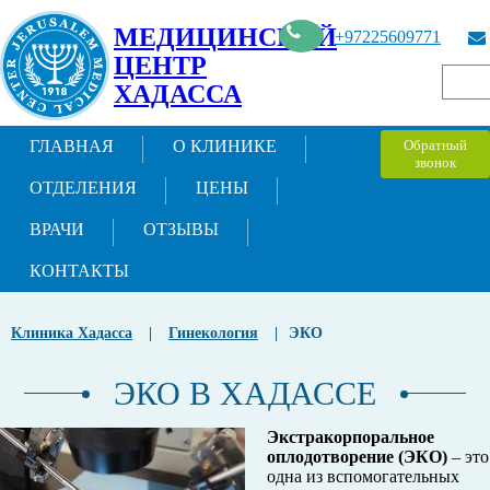
МЕДИЦИНСКИЙ
+97225609771
ЦЕНТР
ХАДАССА
ГЛАВНАЯ
О КЛИНИКЕ
Обратный
звонок
ОТДЕЛЕНИЯ
ЦЕНЫ
ВРАЧИ
ОТЗЫВЫ
КОНТАКТЫ
Клиника Хадасса
|
Гинекология
|
ЭКО
ЭКО В ХАДАССЕ
Экстракорпоральное
оплодотворение (ЭКО)
– это
одна из вспомогательных