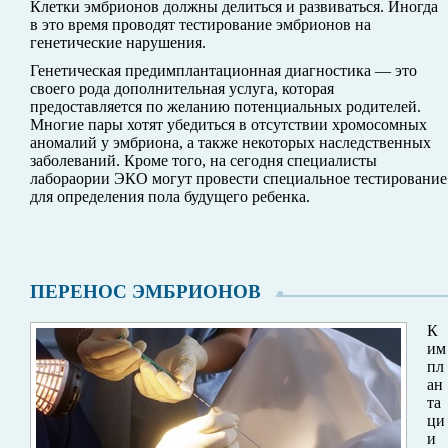
Клетки эмбрионов должны делиться и развиваться. Иногда
в это время проводят тестирование эмбрионов на
генетические нарушения.
Генетическая предимплантационная диагностика — это
своего рода дополнительная услуга, которая
предоставляется по желанию потенциальных родителей.
Многие пары хотят убедиться в отсутствии хромосомных
аномалий у эмбриона, а также некоторых наследственных
заболеваний. Кроме того, на сегодня специалисты
лабораории ЭКО могут провести специальное тестирование
для определения пола будущего ребенка.
ПЕРЕНОС ЭМБРИОНОВ
К
им
пл
ан
та
ци
и