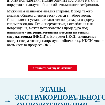
итогам исследования можно оценить состояние матки и
определить наилучший способ имплантации эмбрионов.
Мужчинам назначают
анализ спермы
. В ходе такого
анализа образец спермы тестируется в лаборатории.
Специалисты устанавливают число, размеры и форму
сперматозоидов. Если сперматозоиды ослаблены или
повреждены, может потребоваться процедура под
названием
«интрацитоплазматическая инъекция
сперматозоида (ИКСИ)»
. Во время ИКСИ специалист
вводит сперматозоид напрямую в яйцеклетку. ИКСИ может
быть частью процесса ЭКО.
Оставить заявку на лечение
ЭТАПЫ
ЭКСТРАКОРПОРАЛЬНОГ