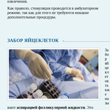
извлечения.
Как правило, стимуляция проводится в амбулаторном
режиме, так как для этого не требуются никакие
дополнительные процедуры.
ЗАБОР ЯЙЦЕКЛЕТОК
За
бо
р
яй
це
кл
ет
ок
та
кж
е
на
зы
вают
аспирацией фолликулярной жидкости
. Это