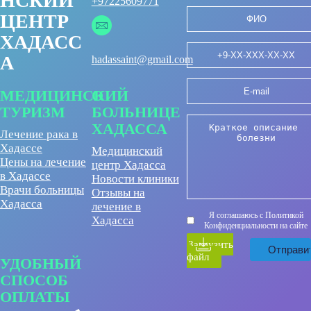
НСКИЙ
+97225609771
ЦЕНТР
ХАДАСС
А
hadassaint@gmail.com
МЕДИЦИНСКИЙ
О
ТУРИЗМ
БОЛЬНИЦЕ
ХАДАССА
Лечение рака в
Хадассе
Медицинский
Цены на лечение
центр Хадасса
в Хадассе
Новости клиники
Врачи больницы
Отзывы на
Хадасса
лечение в
Я соглашаюсь с Политикой
Хадасса
Конфиденциальности на сайте
Загрузить
файл
УДОБНЫЙ
СПОСОБ
ОПЛАТЫ