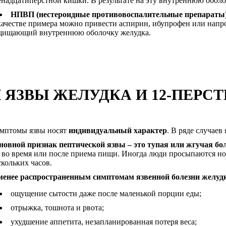
енадцатиперстной кишки. В результате на эту внутреннюю оболо
НПВП (нестероидные противовоспалительные препараты)
качестве примера можно привести аспирин, ибупрофен или напро
щищающий внутреннюю оболочку желудка.
ЯЗВЫ ЖЕЛУДКА И 12-ПЕРС
мптомы язвы носят
индивидуальный характер
. В ряде случаев
новной признак пептической язвы – это тупая или жгучая бо
, во время или после приема пищи. Иногда люди просыпаются но
скольких часов.
менее распространенным симптомам язвенной болезни желудк
ощущение сытости даже после маленькой порции еды;
отрыжка, тошнота и рвота;
ухудшение аппетита, незапланированная потеря веса;