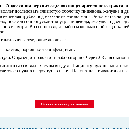
Эндоскопия верхних отделов пищеварительного тракта, и
зволяет исследовать слизистую оболочку пищевода, желудка и д
дсвеченная трубка под названием «эндоскоп». Эндоскоп оснащен
рло, после чего пропускают внутрь пищевода, желудка и двенад
ганов изнутри. Врач производит забор маленького образца ткане
ori.
т назначить следующие анализы:
л – клеток, борющихся с инфекциями.
тула. Образец отправляют в лабораторию. Через 2-3 дня становит
екислого газа в выдыхаемом воздухе. Пациенту нужно выпить та
осле этого нужно выдохнуть в пакет. Пакет запечатывают и отп
Оставить заявку на лечение