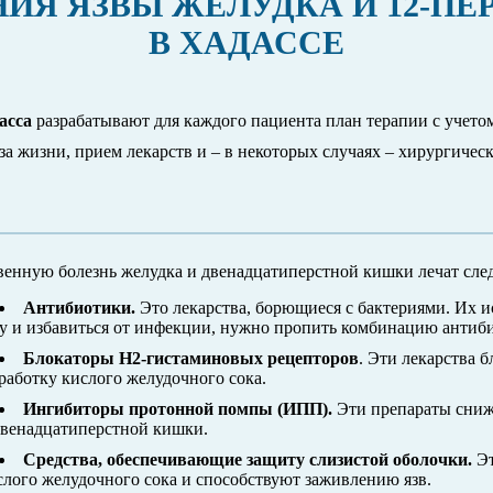
ИЯ ЯЗВЫ ЖЕЛУДКА И 12-П
В ХАДАССЕ
асса
разрабатывают для каждого пациента план терапии с учетом 
за жизни, прием лекарств и – в некоторых случаях – хирургичес
венную болезнь желудка и двенадцатиперстной кишки лечат сл
Антибиотики.
Это лекарства, борющиеся с бактериями. Их ис
ву и избавиться от инфекции, нужно пропить комбинацию антиби
Блокаторы H2-гистаминовых рецепторов
. Эти лекарства 
работку кислого желудочного сока.
Ингибиторы протонной помпы (ИПП).
Эти препараты сниж
двенадцатиперстной кишки.
Средства, обеспечивающие защиту слизистой оболочки.
Эт
слого желудочного сока и способствуют заживлению язв.