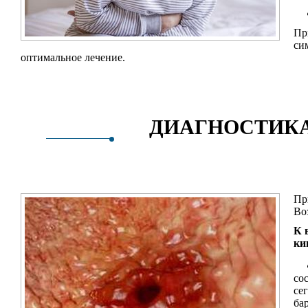
Пр
си
оптимальное лечение.
ДИАГНОСТИКА
Пр
Во
К 
ки
со
се
ба