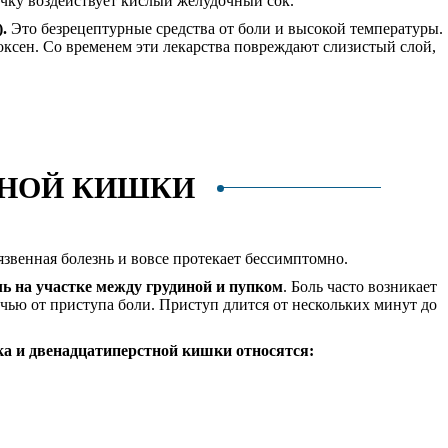
чку воздействует кислый желудочный сок.
.
Это безрецептурные средства от боли и высокой температуры.
ксен. Со временем эти лекарства повреждают слизистый слой,
ТНОЙ КИШКИ
 язвенная болезнь и вовсе протекает бессимптомно.
ль на участке между грудиной и пупком
. Боль часто возникает
чью от приступа боли. Приступ длится от нескольких минут до
а и двенадцатиперстной кишки относятся: