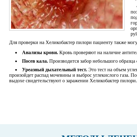
по
по
го
ор
pyl
Для проверки на Хеликобактер пилори пациенту также могу
Анализы крови.
Кровь проверяют на наличие антите
Посев кала.
Производится забор небольшого образца с
Уреазный дыхательный тест.
Это тест на объем угл
произойдет распад мочевины и выброс углекислого газа. П
выдохе свидетельствуют о заражении Хеликобактер пилори.