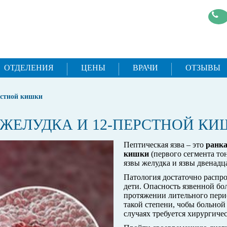
ОТДЕЛЕНИЯ
ЦЕНЫ
ВРАЧИ
ОТЗЫВЫ
рстной кишки
 ЖЕЛУДКА И 12-ПЕРСТНОЙ КИ
Пептическая язва – это
ранка
кишки
(первого сегмента то
язвы желудка и язвы двенад
Патология достаточно распр
дети. Опасность язвенной бол
протяжении лительного перио
такой степени, чобы больно
случаях требуется хирургичес