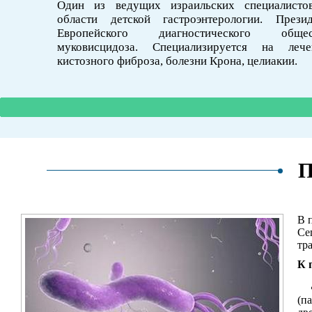
Один из ведущих израильских специалисто
области детской гастроэнтерологии. Презид
Европейского диагностического общес
муковисцидоза. Специализируется на лече
кистозного фиброза, болезни Крона, целиакии.
П
В 
Се
тр
К 
(п