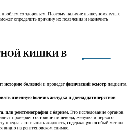
 проблем со здоровьем. Поэтому наличие вышеупомянутых
сможет определить причину их появления и назначить
ТНОЙ КИШКИ В
ит
историю болезне
й и проведет
физический осмотр
пациента.
ать язвенную болезнь желудка и двенадцатиперстной
а, или рентгенография с барием.
Это исследование органов,
лист проверяет состояние пищевода, желудка и первого
ту предлагают выпить жидкость, содержащую особый металл –
ся видно на рентгеновском снимке.