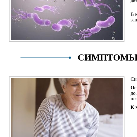
дв
В 
за
СИМПТОМЫ 
Си
Ос
до
не
К 