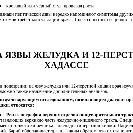
кровавый или черный стул, кровавая рвота.
изнаки пептической язвы нередко напоминают симптомы других
мптомов требет консультации врача. Только опытный сециалист 
 ЯЗВЫ ЖЕЛУДКА И 12-ПЕРС
ХАДАССЕ
и подозрении на язву желудка или 12-перстной кишки врач изуч
зможно также назначение дополнительных анализов.
визуализирующим исследованиям, позволяющим диагностиров
шки, относятся:
Рентгенография верхних отделов пищеварительного тракт
ставляющих верхнюю часть желудочно-кишечного тракта. Специа
гмента тонкого кишечника – двенадцатиперстной кишки. Пациен
рий. Барий обволакивает органы таким образом, что их становит