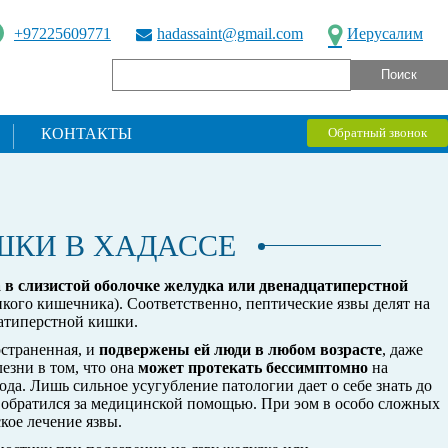
+97225609771
hadassaint@gmail.com
Иерусалим
КОНТАКТЫ
Обратный звонок
ШКИ В ХАДАССЕ
 в слизистой оболочке желудка или двенадцатиперстной
нкого кишечника). Соответственно, пептические язвы делят на
цатиперстной кишки.
остраненная, и
подвержены ей люди в любом возрасте
, даже
езни в том, что она
может протекать бессимптомно
на
да. Лишь сильное усугубление патологии дает о себе знать до
й обратился за медицинской помощью. При эом в особо сложных
кое лечение язвы.