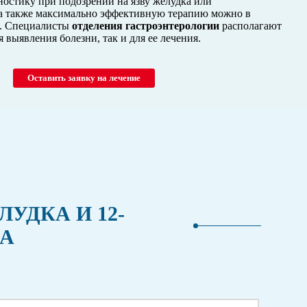
остику при подозрении на язву желудка или
а также максимально эффективную терапию можно в
. Специалисты
отделения гастроэнтерологии
располагают
 выявления болезни, так и для ее лечения.
Оставить заявку на лечение
УДКА И 12-
СА