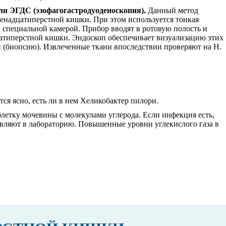
ли ЭГДС (эзофагогастродуоденоскопия).
Данный метод
венадцатиперстной кишки. При этом используется тонкая
 специальной камерой. Прибор вводят в ротовую полость и
цатиперстной кишки. Эндоскоп обеспечивает визуализацию этих
й (биопсию). Извлеченные ткани впоследствии проверяют на H.
ся ясно, есть ли в нем Хеликобактер пилори.
блетку мочевины с молекулами углерода. Если инфекция есть,
равляют в лабораторию. Повышенные уровни углекислого газа в