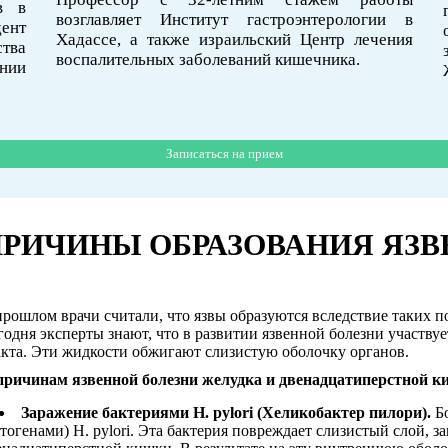
в в
возглавляет Институт гастроэнтерологии в
ент
Хадассе, а также израильский Центр лечения
тва
воспалительных заболеваний кишечника.
нии
Записаться на прием
Записаться на прием
Записаться на прием
РИЧИНЫ ОБРАЗОВАНИЯ ЯЗ
прошлом врачи считали, что язвы образуются вследствие таких п
годня эксперты знают, что в развитии язвенной болезни участв
акта. Эти жидкости обжигают слизистую оболочку органов.
причинам язвенной болезни желудка и двенадцатиперстной к
Заражение бактериями H. pylori (Хеликобактер пилори).
Бо
атогенами) H. pylori. Эта бактерия повреждает слизистый слой