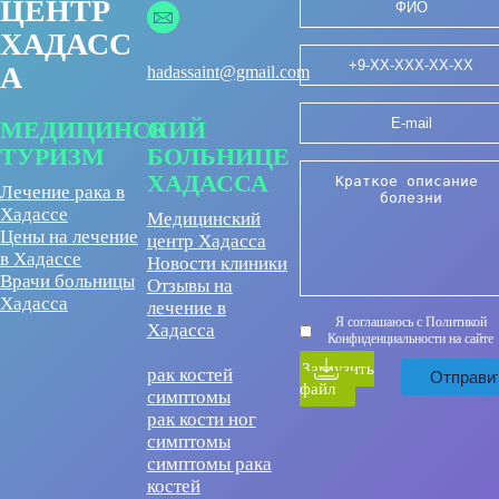
ЦЕНТР
ХАДАСС
А
hadassaint@gmail.com
МЕДИЦИНСКИЙ
О
ТУРИЗМ
БОЛЬНИЦЕ
ХАДАССА
Лечение рака в
Хадассе
Медицинский
Цены на лечение
центр Хадасса
в Хадассе
Новости клиники
Врачи больницы
Отзывы на
Хадасса
лечение в
Я соглашаюсь с Политикой
Хадасса
Конфиденциальности на сайте
Загрузить
рак костей
файл
симптомы
рак кости ног
симптомы
симптомы рака
костей