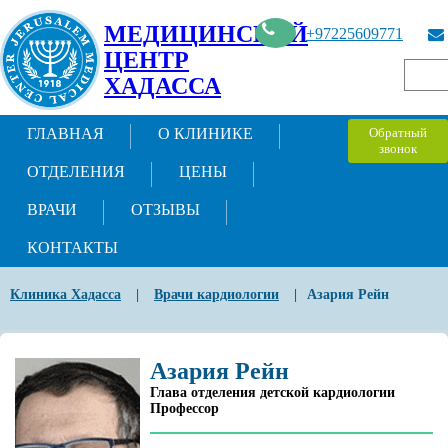
МЕДИЦИНСКИЙ
+97225609771
ЦЕНТР
ХАДАССА
ГЛАВНАЯ
О КЛИНИКЕ
Обратный
звонок
ОТДЕЛЕНИЯ
ЦЕНЫ
ВРАЧИ
ОТЗЫВЫ
КОНТАКТЫ
Клиника Хадасса
|
Врачи кардиологии
|
Азария Рейн
Азария Рейн
Глава отделения детской кардиологии
Профессор