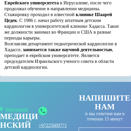
Еврейского университета
в Иерусалиме, после чего
продолжал обучение в направлении медицины.
Стажировку проходил в известной
клинике Шаарей
Цедек
. С 1986 г. начал работу штатным детским
кардиологом в университетской клинике Хадасса. Такие
же должности занимал во Франции и США в разные
периоды карьеры.
Возглавляя департамент педиатрической кардиологии в
Хадассе,
занимается также научной деятельностью
,
преподает в еврейском университете. Является
председателем Израильского ученого совета в области
детской кардиологии.
НАПИШИТЕ
НАМ
Иерусалим
и мы ответим вам в
МЕДИЦИ
течении 15 минут
НСКИЙ
+97225609771