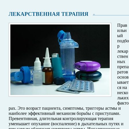
ЛЕКАРСТВЕННАЯ ТЕРАПИЯ
Прав
ильн
ый
подбо
р
лекар
ствен
ных
препа
ратов
основ
ывает
ся на
неско
льких
факто
рах. Это возраст пациента, симптомы, триггеры астмы и
наиболее эффективный механизм борьбы с приступами.
Превентивная, длительная контролирующая терапия
уменьшает опухание (воспаление) в дыхательных путях и
тем самым облегчает симптомы астмы. Ингаляционные