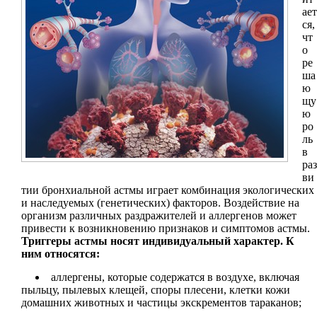
ает
ся,
чт
о
ре
ша
ю
щу
ю
ро
ль
в
раз
ви
тии бронхиальной астмы играет комбинация экологических
и наследуемых (генетических) факторов. Воздействие на
организм различных раздражителей и аллергенов может
привести к возникновению признаков и симптомов астмы.
Триггеры астмы носят индивидуальный характер. К
ним относятся:
аллергены, которые содержатся в воздухе, включая
пыльцу, пылевых клещей, споры плесени, клетки кожи
домашних животных и частицы экскрементов тараканов;