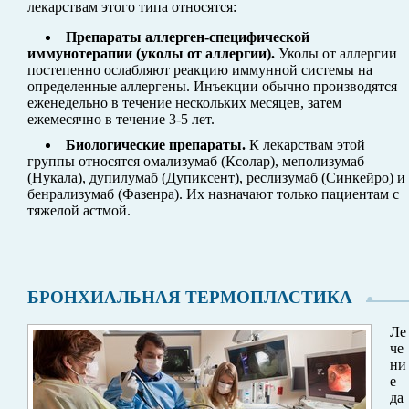
лекарствам этого типа относятся:
Препараты аллерген-специфической
иммунотерапии (уколы от аллергии).
Уколы от аллергии
постепенно ослабляют реакцию иммунной системы на
определенные аллергены. Инъекции обычно производятся
еженедельно в течение нескольких месяцев, затем
ежемесячно в течение 3-5 лет.
Биологические препараты.
К лекарствам этой
группы относятся омализумаб (Ксолар), меполизумаб
(Нукала), дупилумаб (Дупиксент), реслизумаб (Синкейро) и
бенрализумаб (Фазенра). Их назначают только пациентам с
тяжелой астмой.
БРОНХИАЛЬНАЯ ТЕРМОПЛАСТИКА
Ле
че
ни
е
да