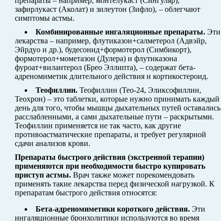
препараты – например, монтелукаст (Сингуляр),
зафирлукаст (Аколат) и зилеутон (Зифло), – облегчают
симптомы астмы.
Комбинированные ингаляционные препараты.
Эти
лекарства – например, флутиказон+салметерол (Адвэйр,
Эйрдуо и др.), будесонид+формотерол (Симбикорт),
формотерол+мометазон (Дулера) и флутиказона
фуроат+вилантерол (Брео Эллипта), – содержат бета-
адреномиметик длительного действия и кортикостероид.
Теофиллин.
Теофиллин (Тео-24, Эликсофиллин,
Теохрон) – это таблетки, которые нужно принимать каждый
день для того, чтобы мышцы дыхательных путей оставались
расслабленными, а сами дыхательные пути – раскрытыми.
Теофиллин применяется не так часто, как другие
противоастматические препараты, и требует регулярной
сдачи анализов крови.
Препараты быстрого действия (экстренной терапии)
применяются при необходимости быстро купировать
приступ астмы.
Врач также может порекомендовать
применять такие лекарства перед физической нагрузкой. К
препаратам быстрого действия относятся:
Бета-адреномиметики короткого действия.
Эти
ингаляционные бронхолитики используются во время