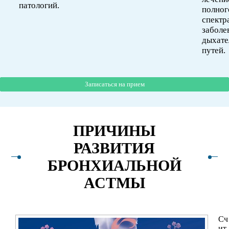
патологий.
полног
спектр
заболе
дыхат
путей.
Записаться на прием
Записаться на прием
Записаться на прием
ПРИЧИНЫ
РАЗВИТИЯ
БРОНХИАЛЬНОЙ
АСТМЫ
Сч
ит