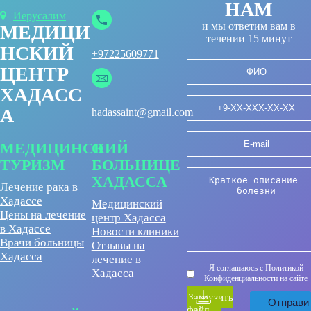
НАМ
Иерусалим
и мы ответим вам в
МЕДИЦИ
течении 15 минут
НСКИЙ
+97225609771
ЦЕНТР
ХАДАСС
А
hadassaint@gmail.com
МЕДИЦИНСКИЙ
О
ТУРИЗМ
БОЛЬНИЦЕ
ХАДАССА
Лечение рака в
Хадассе
Медицинский
Цены на лечение
центр Хадасса
в Хадассе
Новости клиники
Врачи больницы
Отзывы на
Хадасса
лечение в
Я соглашаюсь с Политикой
Хадасса
Конфиденциальности на сайте
Загрузить
файл