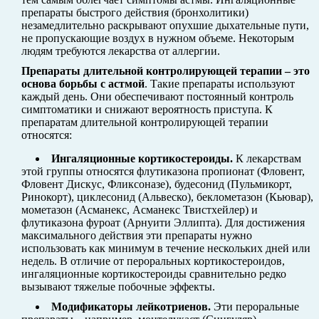
препараты быстрого действия (бронхолитики)
незамедлительно раскрывают опухшие дыхательные пути,
не пропускающие воздух в нужном объеме. Некоторым
людям требуются лекарства от аллергии.
Препараты длительной контролирующей терапии – это
основа борьбы с астмой
. Такие препараты используют
каждый день. Они обеспечивают постоянный контроль
симптоматики и снижают вероятность приступа. К
препаратам длительной контролирующей терапии
относятся:
Ингаляционные кортикостероиды.
К лекарствам
этой группы относятся флутиказона пропионат (Фловент,
Фловент Дискус, Фликсоназе), будесонид (Пульмикорт,
Ринокорт), циклесонид (Альвеско), беклометазон (Кьювар),
мометазон (Асманекс, Асманекс Твистхейлер) и
флутиказона фуроат (Арнуити Эллипта). Для достижения
максимального действия эти препараты нужно
использовать как минимум в течение нескольких дней или
недель. В отличие от пероральных кортикостероидов,
ингаляционные кортикостероиды сравнительно редко
вызывают тяжелые побочные эффекты.
Модификаторы лейкотриенов.
Эти пероральные