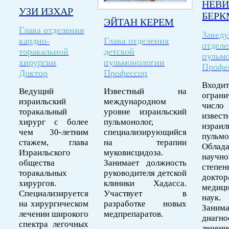
НЕВ
УЗИ ИЗХАР
БЕР
ЭЙТАН КЕРЕМ
Глава отделения
Завед
кардио-
Глава отделения
отдел
торакальной
детской
пульм
хирургии
пульмонологии
Профе
Доктор
Профессор
Вхо
Ведущий
Известный на
ограни
израильский
международном
числ
торакальный
уровне израильский
извест
хирург с более
пульмонолог,
израил
чем 30-летним
специализирующийся
пульмо
стажем, глава
на терапии
Облада
Израильского
муковисцидоза.
научно
общества
Занимает должность
степен
торакальных
руководителя детской
доктор
хирургов.
клиники Хадасса.
медиц
Специализируется
Участвует в
наук.
на хирургическом
разработке новых
Занима
лечении широкого
медпрепаратов.
диагно
спектра легочных
лечени