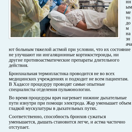
нн
ым
ме
то
до
м
на
зн
ача
ют больным тяжелой астмой при условии, что их состояние
не улучшают ни ингаляционные кортикостероиды, ни
другие противоастматические препараты длительного
действия.
Бронхиальная термопластика проводится не во всех
медицинских учреждениях и подходит не всем пациентам.
В Хадассе процедуру проводят самые опытные
специалисты отделения пульмонологии.
Во время процедуры врач нагревает нижние дыхательные
пути изнутри при помощи электрода. Жар уменьшает объем
гладкой мускулатуры в дыхательных путях.
Соответственно, способность бронхов сужаться
уменьшается, дышать становится легче, и астма частично
отступает.