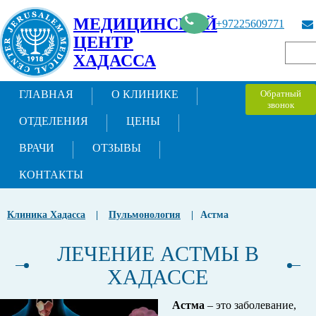
МЕДИЦИНСКИЙ
+97225609771
ЦЕНТР
ХАДАССА
ГЛАВНАЯ
О КЛИНИКЕ
Обратный
звонок
ОТДЕЛЕНИЯ
ЦЕНЫ
ВРАЧИ
ОТЗЫВЫ
КОНТАКТЫ
Клиника Хадасса
|
Пульмонология
|
Астма
ЛЕЧЕНИЕ АСТМЫ В
ХАДАССЕ
Астма
– это заболевание,