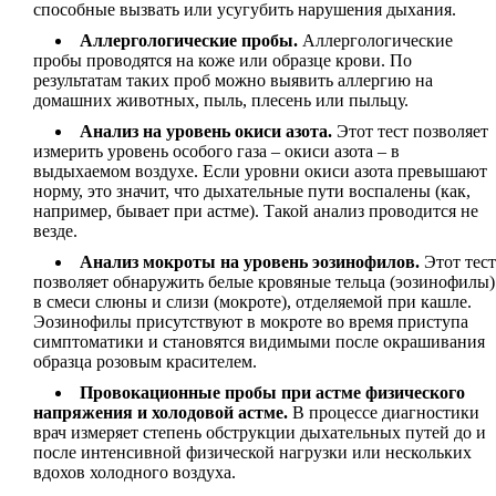
способные вызвать или усугубить нарушения дыхания.
Аллергологические пробы.
Аллергологические
пробы проводятся на коже или образце крови. По
результатам таких проб можно выявить аллергию на
домашних животных, пыль, плесень или пыльцу.
Анализ на уровень окиси азота.
Этот тест позволяет
измерить уровень особого газа – окиси азота – в
выдыхаемом воздухе. Если уровни окиси азота превышают
норму, это значит, что дыхательные пути воспалены (как,
например, бывает при астме). Такой анализ проводится не
везде.
Анализ мокроты на уровень эозинофилов.
Этот тест
позволяет обнаружить белые кровяные тельца (эозинофилы)
в смеси слюны и слизи (мокроте), отделяемой при кашле.
Эозинофилы присутствуют в мокроте во время приступа
симптоматики и становятся видимыми после окрашивания
образца розовым красителем.
Провокационные пробы при астме физического
напряжения и холодовой астме.
В процессе диагностики
врач измеряет степень обструкции дыхательных путей до и
после интенсивной физической нагрузки или нескольких
вдохов холодного воздуха.