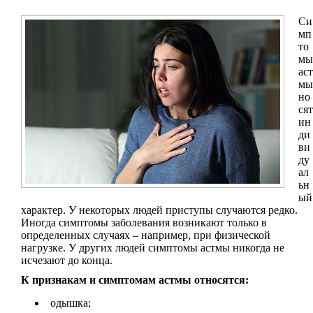
Си
мп
то
мы
аст
мы
но
сят
ин
ди
ви
ду
ал
ьн
ый
характер. У некоторых людей приступы случаются редко.
Иногда симптомы заболевания возникают только в
определенных случаях – например, при физической
нагрузке. У других людей симптомы астмы никогда не
исчезают до конца.
К признакам и симптомам астмы относятся:
одышка;