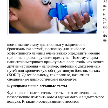
Ха
да
сс
ы
уд
ел
яю
т
бо
ль
шое вниание этапу диагностики у пациентов с
бронхиальной астмой, поскольку для наиболее
эффективного лечения очень важно определить именно
причины, провоцирующие приступы. Поэтому сперва
пациентаосматривает врач-пульмонолог, чтобы исключить
другие нарушения – например, инфекцию дыхательных
путей или хроническую обструктивную болезнь легких
(ХОБЛ). Далее больному, как правило, назначают
специальные диагностические процедуры.
Функциональные легочные тесты
Функциональные легочные тесты – это исследования,
позволяющие измерить объем вдыхаемого и выдыхаемого
воздуха. К таким исследованиям относятся: