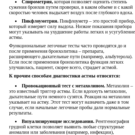
Спирометрия,
которая позволяет оценить степень
сужения бронхов путем проверки, в каком объеме и с какой
скоростью человек выдыхает воздух после глубокого вдоха.
Пикфлоуметрия.
Пикфлоуметр – это простой прибор,
который измеряет силу выдоха. Низкие показания прибора
могут указывать на ухудшение работы легких и усугубление
астмы.
Функциональные легочные тесты часто проводятся до и
после применения бронхолитика – препарата,
расширяющего дыхательные пути (например, альбутерола).
Если после применения бронхолитика функция легких
улучшилась, пациент, скорее всего, страдает астмой.
К прочим способам диагностики астмы относятся:
Провокационный тест с метахолином.
Метахолин –
это известный триггер астмы. Если вдохнуть метахолин,
дыхательные пути немного сузятся. Реакция на метахолин
указывает на астму. Этот тест могут назначить даже в том
случае, если начальные легочные пробы дали нормальные
результаты.
Визуализирующие исследования.
Рентгенография
грудной клетки позволяет выявить любые структурные
аномалии или заболевания (например, инфекции),