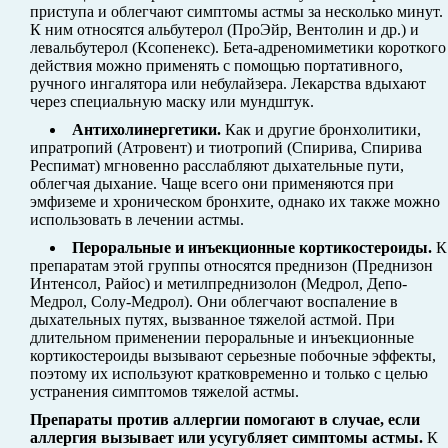
приступа и облегчают симптомы астмы за несколько минут.
К ним относятся альбутерол (ПроЭйр, Вентолин и др.) и
левальбутерол (Ксопенекс). Бета-адреномиметики короткого
действия можно применять с помощью портативного,
ручного ингалятора или небулайзера. Лекарства вдыхают
через специальную маску или мундштук.
Антихолинергетики.
Как и другие бронхолитики,
ипратропий (Атровент) и тиотропий (Спирива, Спирива
Респимат) мгновенно расслабляют дыхательные пути,
облегчая дыхание. Чаще всего они применяются при
эмфиземе и хроническом бронхите, однако их также можно
использовать в лечении астмы.
Пероральные и инъекционные кортикостероиды.
К
препаратам этой группы относятся преднизон (Преднизон
Интенсол, Райос) и метилпреднизолон (Медрол, Депо-
Медрол, Солу-Медрол). Они облегчают воспаление в
дыхательных путях, вызванное тяжелой астмой. При
длительном применении пероральные и инъекционные
кортикостероиды вызывают серьезные побочные эффекты,
поэтому их используют кратковременно и только с целью
устранения симптомов тяжелой астмы.
Препараты против аллергии помогают в случае, если
аллергия вызывает или усугубляет симптомы астмы.
К