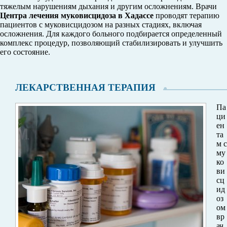
тяжелым нарушениям дыхания и другим осложнениям. Врачи
Центра лечения муковисцидоза в Хадассе
проводят терапию
пациентов с муковисцидозом на разных стадиях, включая
осложнения. Для каждого больного подбирается определенный
комплекс процедур, позволяющий стабилизировать и улучшить
его состояние.
ЛЕКАРСТВЕННАЯ ТЕРАПИЯ
Па
ци
ен
та
м с
му
ко
ви
сц
ид
оз
ом
вр
ач