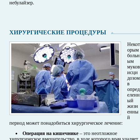
небулайзер.
ХИРУРГИЧЕСКИЕ ПРОЦЕДУРЫ
Некот
орым
больн
ым
муков
исци
дозом
в
опред
еленн
ый
жизн
енны
й
период может понадобиться хирургическое лечение:
Операция на кишечнике
– это неотложное
хирургическое вмешательство, в ходе которого врач удаляет