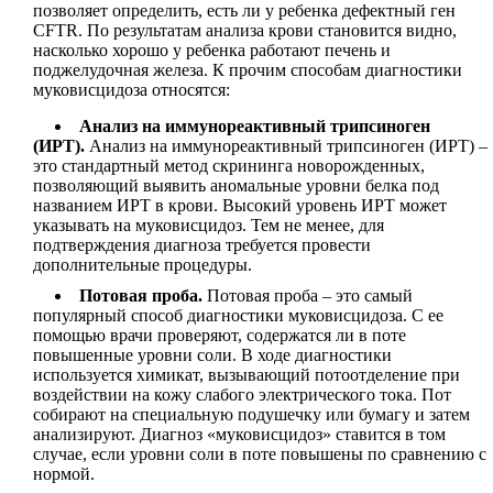
позволяет определить, есть ли у ребенка дефектный ген
CFTR. По результатам анализа крови становится видно,
насколько хорошо у ребенка работают печень и
поджелудочная железа. К прочим способам диагностики
муковисцидоза относятся:
Анализ на иммунореактивный трипсиноген
(ИРТ).
Анализ на иммунореактивный трипсиноген (ИРТ) –
это стандартный метод скрининга новорожденных,
позволяющий выявить аномальные уровни белка под
названием ИРТ в крови. Высокий уровень ИРТ может
указывать на муковисцидоз. Тем не менее, для
подтверждения диагноза требуется провести
дополнительные процедуры.
Потовая проба.
Потовая проба – это самый
популярный способ диагностики муковисцидоза. С ее
помощью врачи проверяют, содержатся ли в поте
повышенные уровни соли. В ходе диагностики
используется химикат, вызывающий потоотделение при
воздействии на кожу слабого электрического тока. Пот
собирают на специальную подушечку или бумагу и затем
анализируют. Диагноз «муковисцидоз» ставится в том
случае, если уровни соли в поте повышены по сравнению с
нормой.