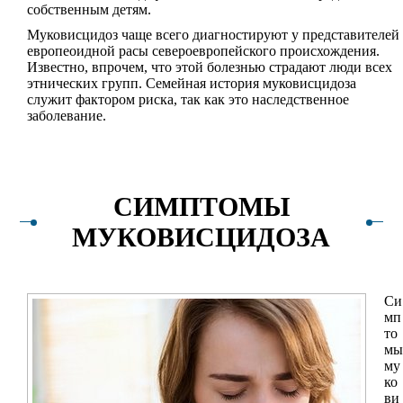
собственным детям.
Муковисцидоз чаще всего диагностируют у представителей
европеоидной расы североевропейского происхождения.
Известно, впрочем, что этой болезнью страдают люди всех
этнических групп. Семейная история муковисцидоза
служит фактором риска, так как это наследственное
заболевание.
СИМПТОМЫ
МУКОВИСЦИДОЗА
Си
мп
то
мы
му
ко
ви