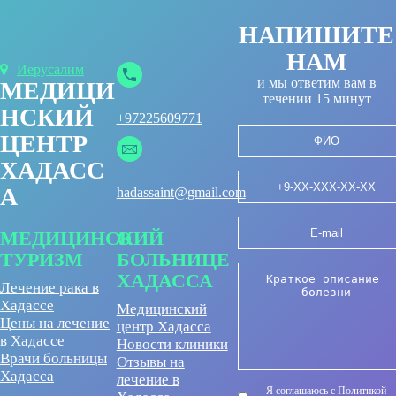
НАПИШИТЕ
НАМ
Иерусалим
и мы ответим вам в
МЕДИЦИ
течении 15 минут
НСКИЙ
+97225609771
ЦЕНТР
ХАДАСС
А
hadassaint@gmail.com
МЕДИЦИНСКИЙ
О
ТУРИЗМ
БОЛЬНИЦЕ
ХАДАССА
Лечение рака в
Хадассе
Медицинский
Цены на лечение
центр Хадасса
в Хадассе
Новости клиники
Врачи больницы
Отзывы на
Хадасса
лечение в
Я соглашаюсь с Политикой