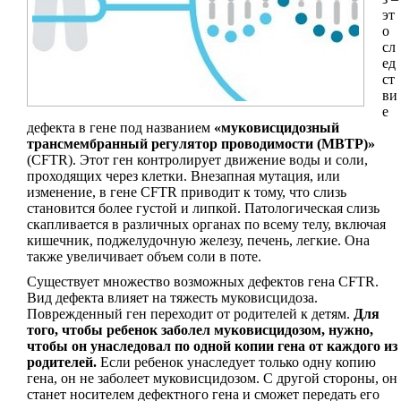
эт
о
сл
ед
ст
ви
е
дефекта в гене под названием
«муковисцидозный
трансмембранный регулятор проводимости (МВТР)»
(CFTR). Этот ген контролирует движение воды и соли,
проходящих через клетки. Внезапная мутация, или
изменение, в гене CFTR приводит к тому, что слизь
становится более густой и липкой. Патологическая слизь
скапливается в различных органах по всему телу, включая
кишечник, поджелудочную железу, печень, легкие. Она
также увеличивает объем соли в поте.
Существует множество возможных дефектов гена CFTR.
Вид дефекта влияет на тяжесть муковисцидоза.
Поврежденный ген переходит от родителей к детям.
Для
того, чтобы ребенок заболел муковисцидозом, нужно,
чтобы он унаследовал по одной копии гена от каждого из
родителей.
Если ребенок унаследует только одну копию
гена, он не заболеет муковисцидозом. С другой стороны, он
станет носителем дефектного гена и сможет передать его