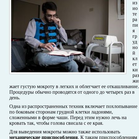
из
ио
те
ра
пи
я
гр
уд
но
й
кл
ет
ки
раз
жи
жает густую мокроту в легких и облегчает ее откашливание.
Процедуры обычно проводятся от одного до четырех раз в
день.
Одна из распространенных техник включает похлопывание
по боковым сторонам грудной клетки ладонями,
сложенными в форме чаши. Перед этим нужно лечь на
кровать так, чтобы голова свисала с ее края.
Для выведения мокроты можно также использовать
механические приспособления
. К таким приспособлениям