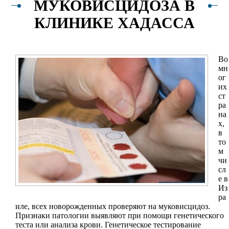
МУКОВИСЦИДОЗА В
КЛИНИКЕ ХАДАССА
Во
мн
ог
их
ст
ра
на
х,
в
то
м
чи
сл
е в
Из
ра
иле, всех новорожденных проверяют на муковисцидоз.
Признаки патологии выявляют при помощи генетического
теста или анализа крови. Генетическое тестирование