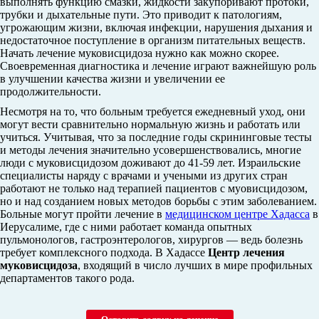
выполнять функцию смазки, жидкости закупоривают протоки,
трубки и дыхательные пути. Это приводит к патологиям,
угрожающим жизни, включая инфекции, нарушения дыхания и
недостаточное поступление в организм питательных веществ.
Начать лечение муковисцидоза нужно как можно скорее.
Своевременная диагностика и лечение играют важнейшую роль
в улучшении качества жизни и увеличении ее
продолжительности.
Несмотря на то, что больным требуется ежедневный уход, они
могут вести сравнительно нормальную жизнь и работать или
учиться. Учитывая, что за последние годы скрининговые тесты
и методы лечения значительно усовершенствовались, многие
люди с муковисцидозом доживают до 41-59 лет. Израильские
специалисты наряду с врачами и учеными из других стран
работают не только над терапией пациентов с муовисцидозом,
но и над созданием новых методов борьбы с этим заболеванием.
Больные могут пройти лечение в
медицинском центре Хадасса
в
Иерусалиме, где с ними работает команда опытных
пульмонологов, гастроэнтерологов, хирургов — ведь болезнь
требует комплексного подхода. В Хадассе
Центр лечения
муковисцидоза
, входящий в число лучших в мире профильных
департаментов такого рода.