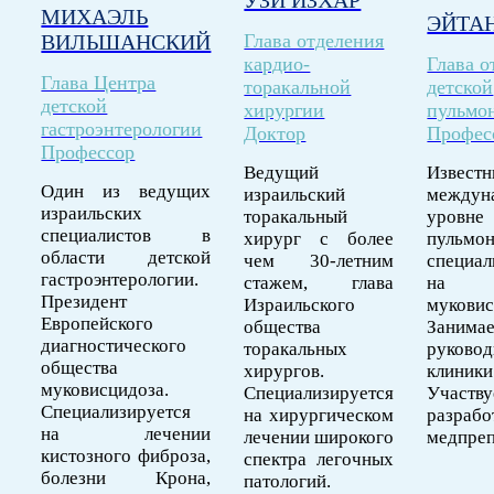
МИХАЭЛЬ
ЭЙТА
ВИЛЬШАНСКИЙ
Глава отделения
кардио-
Глава о
Глава Центра
торакальной
детской
детской
хирургии
пульмо
гастроэнтерологии
Доктор
Профес
Профессор
Ведущий
Изве
Один из ведущих
израильский
междун
израильских
торакальный
уровне
специалистов в
хирург с более
пульмон
области детской
чем 30-летним
специа
гастроэнтерологии.
стажем, глава
на 
Президент
Израильского
муковис
Европейского
общества
Занима
диагностического
торакальных
руковод
общества
хирургов.
клини
муковисцидоза.
Специализируется
Учас
Специализируется
на хирургическом
разра
на лечении
лечении широкого
медпреп
кистозного фиброза,
спектра легочных
болезни Крона,
патологий.