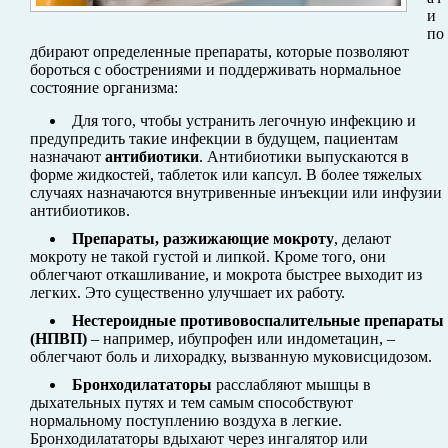
и
по
дбирают определенные препараты, которые позволяют
бороться с обострениями и поддерживать нормальное
состояние организма:
Для того, чтобы устранить легочную инфекцию и
предупредить такие инфекции в будущем, пациентам
назначают
антибиотики
. Антибиотики выпускаются в
форме жидкостей, таблеток или капсул. В более тяжелых
случаях назначаются внутривенные инъекции или инфузии
антибиотиков.
Препараты, разжижающие мокроту
, делают
мокроту не такой густой и липкой. Кроме того, они
облегчают откашливание, и мокрота быстрее выходит из
легких. Это существенно улучшает их работу.
Нестероидные противовоспалительные препараты
(НПВП)
– например, ибупрофен или индометацин, –
облегчают боль и лихорадку, вызванную муковисцидозом.
Бронходилататоры
расслабляют мышцы в
дыхательных путях и тем самым способствуют
нормальному поступлению воздуха в легкие.
Бронходилататоры вдыхают через ингалятор или